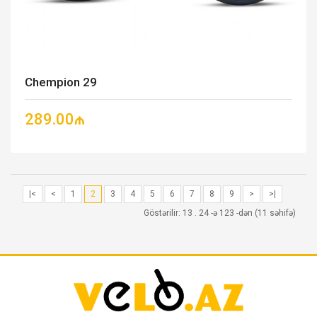
Chempion 29
289.00₼
|<
<
1
2
3
4
5
6
7
8
9
>
>|
Göstərilir: 13 . 24 -ə 123 -dən (11 səhifə)