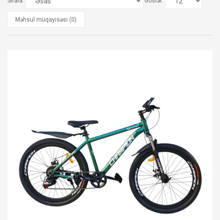
Sırala:
Göstər:
Məhsul müqayisəsi (0)