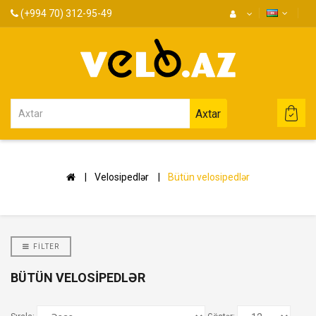
(+994 70) 312-95-49
Axtar
Velosipedlər
Bütün velosipedlər
FILTER
BÜTÜN VELOSIPEDLƏR