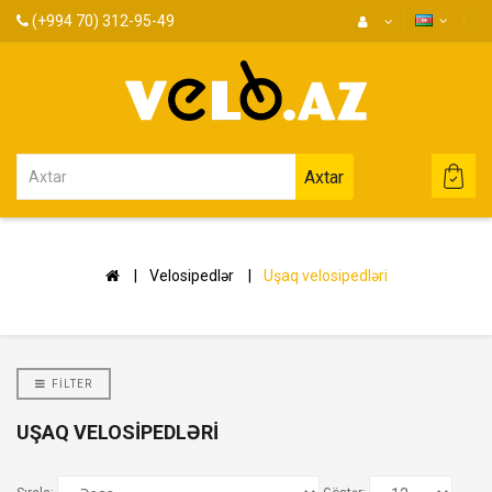
(+994 70) 312-95-49
Axtar
Velosipedlər
Uşaq velosipedləri
FILTER
UŞAQ VELOSIPEDLƏRI