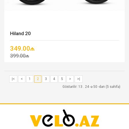
Hiland 20
349.00₼
399.00₼
|<
<
1
2
3
4
5
>
>|
Göstərilir: 13 . 24 -ə 50 -dən (5 səhifə)