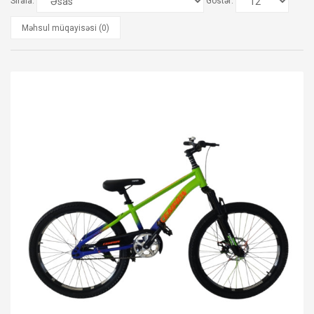
Sırala:
Göstər:
Məhsul müqayisəsi (0)