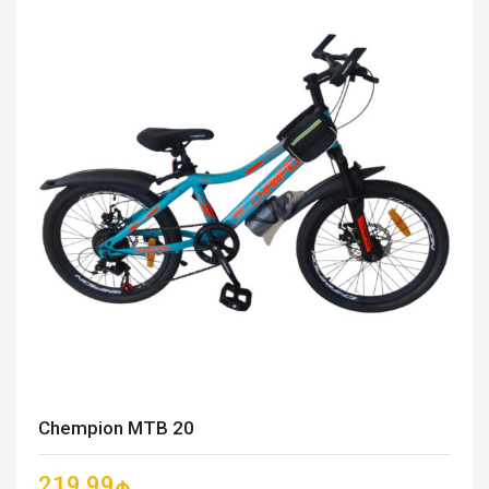
Chempion MTB 20
219.99₼