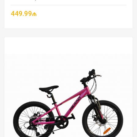
449.99₼