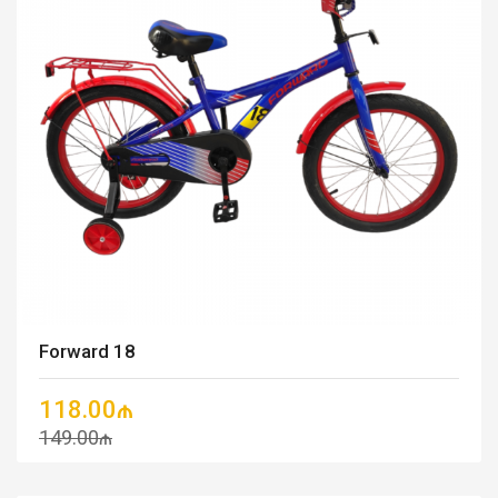
Forward 18
118.00₼
149.00₼