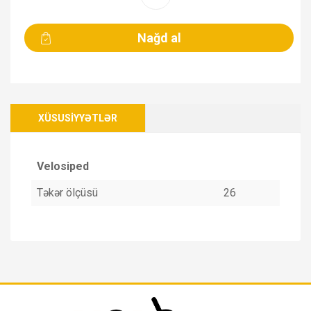
XÜSUSIYYƏTLƏR
Velosiped
Təkər ölçüsü
26