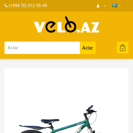
(+994 70) 312-95-49
Axtar