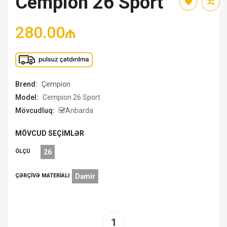
Cempion 26 Sport
280.00₼
Brend:
Çempion
Model:
Cempion 26 Sport
Mövcudluq:
Anbarda
MÖVCUD SEÇIMLƏR
ÖLÇÜ
26
ÇƏRÇIVƏ MATERIALI
Dəmir