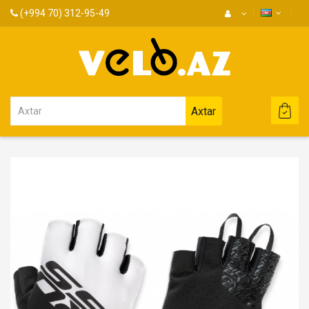
(+994 70) 312-95-49
Axtar