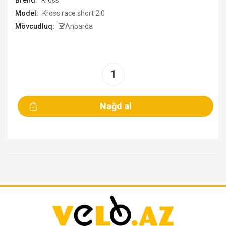
Brend:
Kross
Model:
Kross race short 2.0
Mövcudluq:
Anbarda