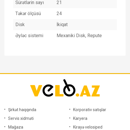
Sürətlərin sayı
21
Təkər ölçüsü
24
Disk
İkiqat
Əyləc sistemi
Mexaniki Disk, Repute
Şirkət haqqında
Korporativ satışlar
Servis xidməti
Karyera
Mağaza
Kirayə velosiped