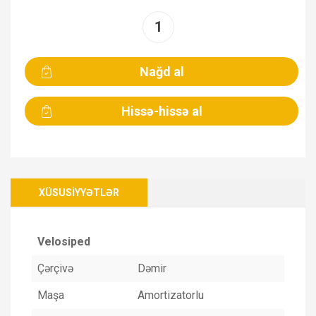
XÜSUSIYYƏTLƏR
Velosiped
Çərçivə
Dəmir
Maşa
Amortizatorlu