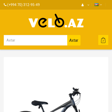
(+994 70) 312-95-49
Axtar