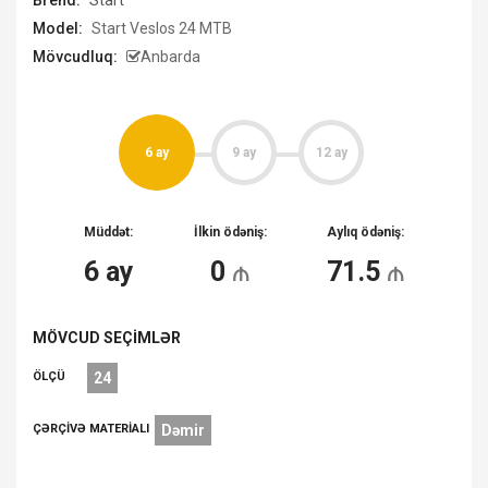
Brend:
Start
Model:
Start Veslos 24 MTB
Mövcudluq:
Anbarda
6 ay
9 ay
12 ay
Müddət:
İlkin ödəniş:
Aylıq ödəniş:
6
ay
0
₼
71.5
₼
MÖVCUD SEÇIMLƏR
ÖLÇÜ
24
ÇƏRÇIVƏ MATERIALI
Dəmir