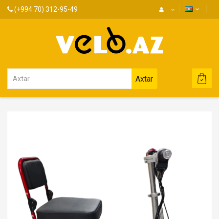
(+994 70) 312-95-49
Axtar