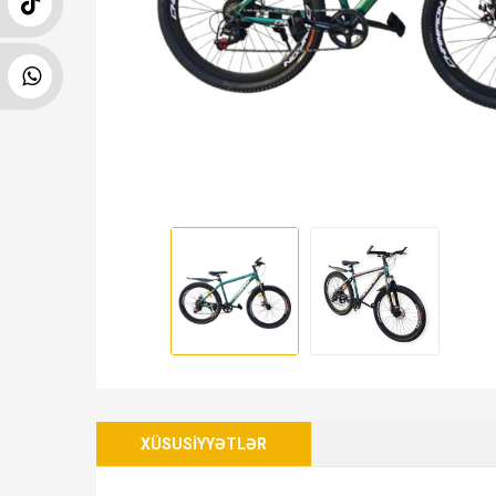
XÜSUSIYYƏTLƏR