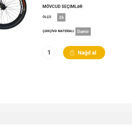
MÖVCUD SEÇIMLƏR
ÖLÇÜ
26
ÇƏRÇIVƏ MATERIALI
Dəmir