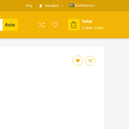
Azərbaycan
Giriş
Hesabım
Səbət
Axtar
0
ədəd
- 0.00₼