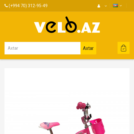
(+994 70) 312-95-49
Axtar