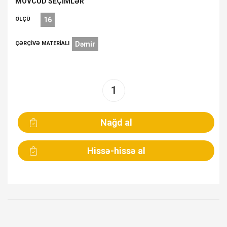
MÖVCUD SEÇIMLƏR
ÖLÇÜ
16
ÇƏRÇIVƏ MATERIALI
Dəmir