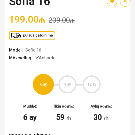
Sofia 16
199.00₼
239.00₼
Model:
Sofia 16
Mövcudluq:
Anbarda
6 ay
9 ay
12 ay
Müddət:
İlkin ödəniş:
Aylıq ödəniş:
6
ay
59
₼
30
₼