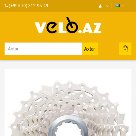
(+994 70) 312-95-49
Axtar