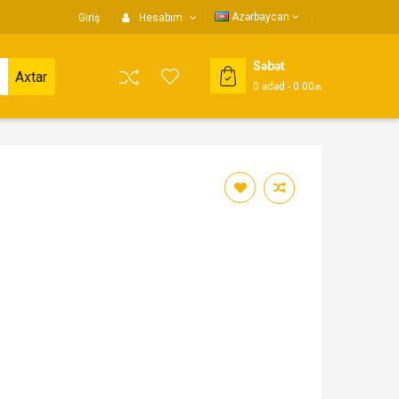
Azərbaycan
Giriş
Hesabım
Səbət
Axtar
0
ədəd
- 0.00₼