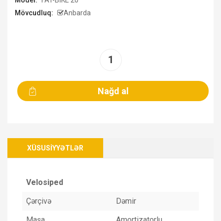
Model:
FAT-BİKE 20
Mövcudluq:
Anbarda
XÜSUSIYYƏTLƏR
Velosiped
Çərçivə
Dəmir
Maşa
Amortizatorlu