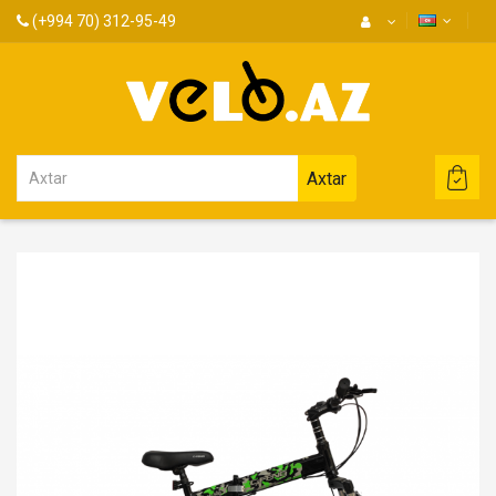
(+994 70) 312-95-49
Axtar