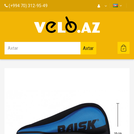
(+994 70) 312-95-49
Axtar