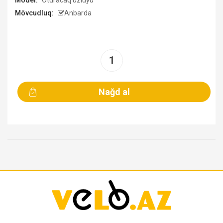
Model:
Oturacaq üzlüyü
Mövcudluq:
Anbarda