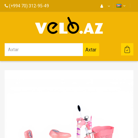
(+994 70) 312-95-49
Axtar