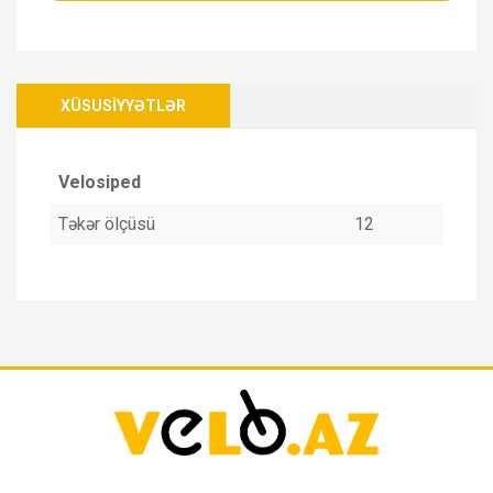
XÜSUSIYYƏTLƏR
Velosiped
Təkər ölçüsü
12