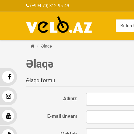
(+994 70) 312-95-49
Əlaqə
Əlaqə
Əlaqə formu
Adınız
E-mail ünvanı
Məktub