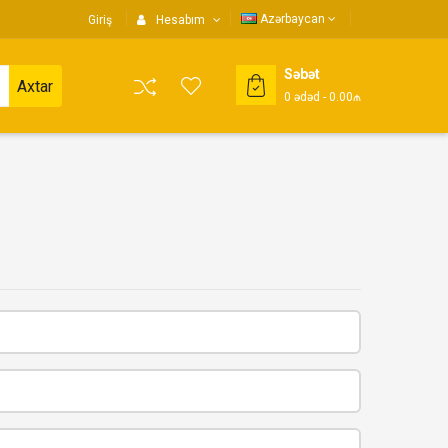
Azərbaycan
Giriş
Hesabım
Səbət
Axtar
0
ədəd
- 0.00₼