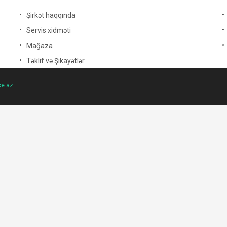
Şirkət haqqında
Servis xidməti
Mağaza
Təklif və Şikayətlər
ce.az