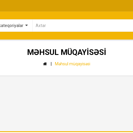
MƏHSUL MÜQAYISƏSI
Məhsul müqayisəsi