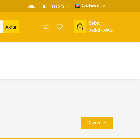
Azərbaycan
Giriş
Hesabım
Səbət
Axtar
0
ədəd
- 0.00₼
Davam et