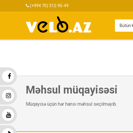
(+994 70) 312-95-49
Məhsul müqayisəsi
Müqayisə üçün hər hansı məhsul seçilməyib.