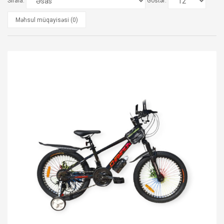
Sırala:
Göstər:
Məhsul müqayisəsi (0)