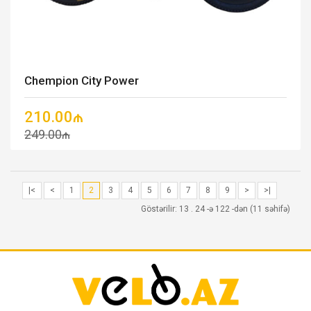
Chempion City Power
210.00₼
249.00₼
|<
<
1
2
3
4
5
6
7
8
9
>
>|
Göstərilir: 13 . 24 -ə 122 -dən (11 səhifə)