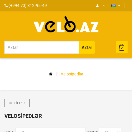
(+994 70) 312-95-49
Axtar
Velosipedlər
FILTER
VELOSIPEDLƏR