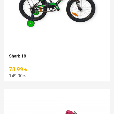
Shark 18
78.99₼
149.00₼