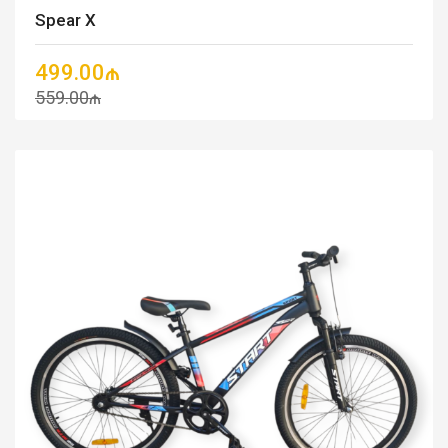
Spear X
499.00₼
559.00₼