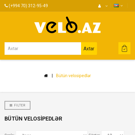
(+994 70) 312-95-49
Axtar
Bütün velosipedlər
FILTER
BÜTÜN VELOSIPEDLƏR