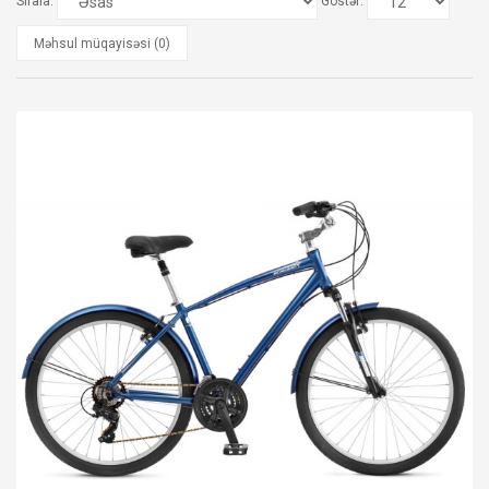
Sırala:
Göstər:
Məhsul müqayisəsi (0)