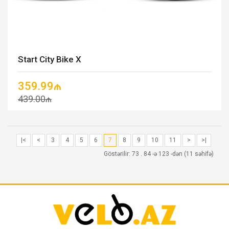
Start City Bike X
359.99₼
439.00₼
|<
<
3
4
5
6
7
8
9
10
11
>
>|
Göstərilir: 73 . 84 -ə 123 -dən (11 səhifə)