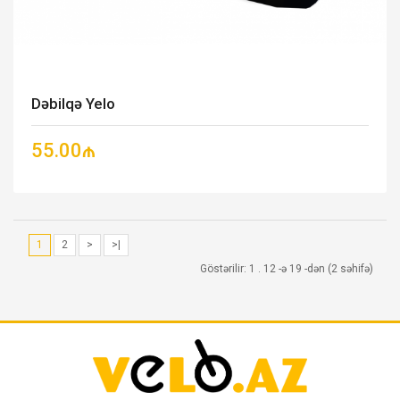
Dəbilqə Yelo
55.00₼
1
2
>
>|
Göstərilir: 1 . 12 -ə 19 -dən (2 səhifə)