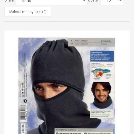
Sırala:
Göstər:
Məhsul müqayisəsi (0)