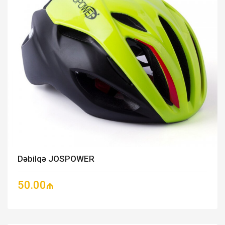
Dəbilqə JOSPOWER
50.00₼