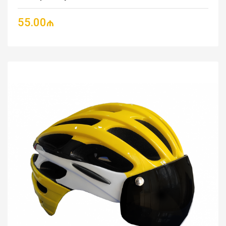
55.00₼