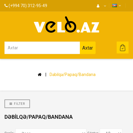
(+994 70) 312-95-49
Axtar
Dəbilqə/Papaq/Bandana
FILTER
DƏBILQƏ/PAPAQ/BANDANA