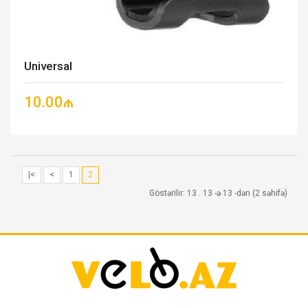
Universal
10.00₼
|<
<
1
2
Göstərilir: 13 . 13 -ə 13 -dən (2 səhifə)