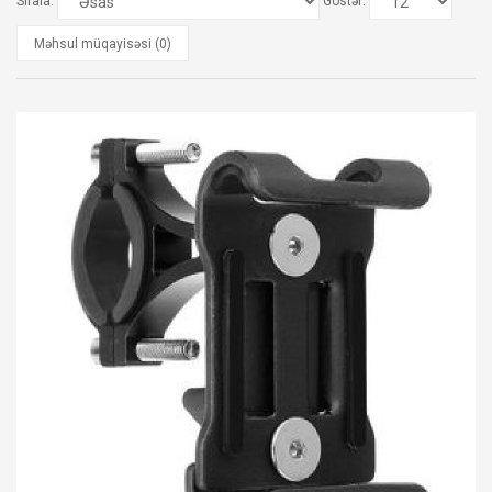
Sırala:
Göstər:
Məhsul müqayisəsi (0)