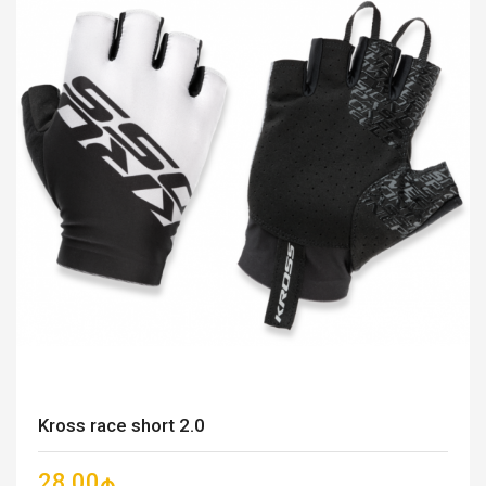
Kross race short 2.0
28.00₼