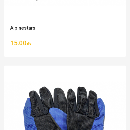
Aipinestars
15.00₼