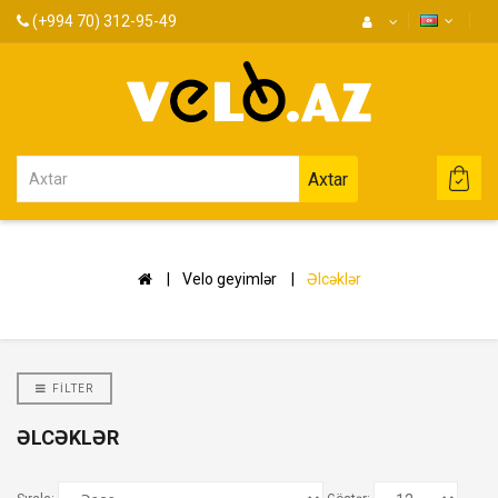
(+994 70) 312-95-49
Axtar
Velo geyimlər
Əlcəklər
FILTER
ƏLCƏKLƏR