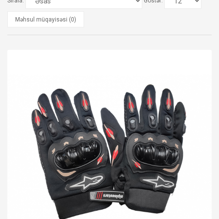
Sırala:
Göstər:
Məhsul müqayisəsi (0)