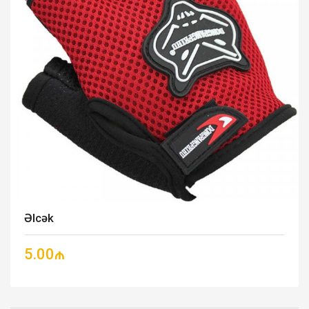
Əlcək
5.00₼