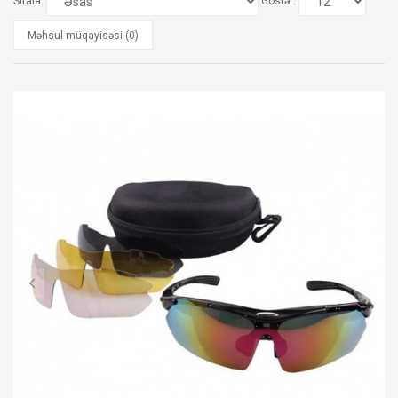
Sırala:
Göstər:
Məhsul müqayisəsi (0)