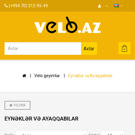
(+994 70) 312-95-49
Axtar
Velo geyimlər
Eynəklər və Ayaqqabılar
FILTER
EYNƏKLƏR VƏ AYAQQABILAR