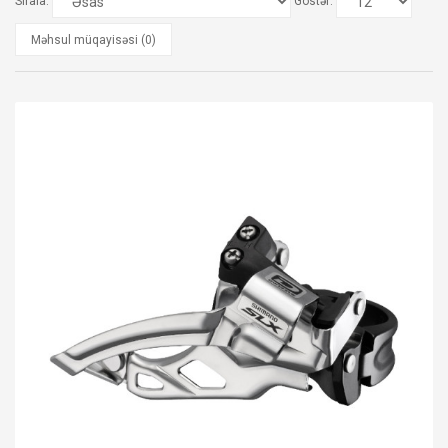
Sırala:
Göstər:
Məhsul müqayisəsi (0)