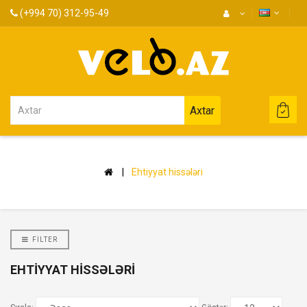
(+994 70) 312-95-49
Axtar
Ehtiyyat hissələri
FILTER
EHTIYYAT HISSƏLƏRI