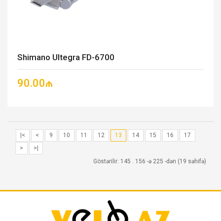
Shimano Ultegra FD-6700
90.00₼
|<
<
9
10
11
12
13
14
15
16
17
>
>|
Göstərilir: 145 . 156 -ə 225 -dən (19 səhifə)