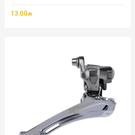
13.00₼