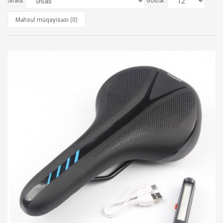
Sırala:
Göstər:
Məhsul müqayisəsi (0)