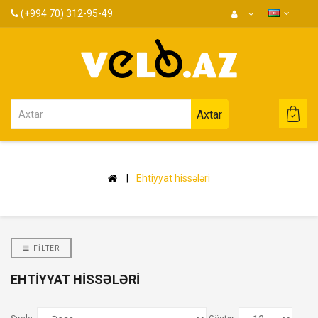
(+994 70) 312-95-49
Axtar
Ehtiyyat hissələri
FILTER
EHTIYYAT HISSƏLƏRI