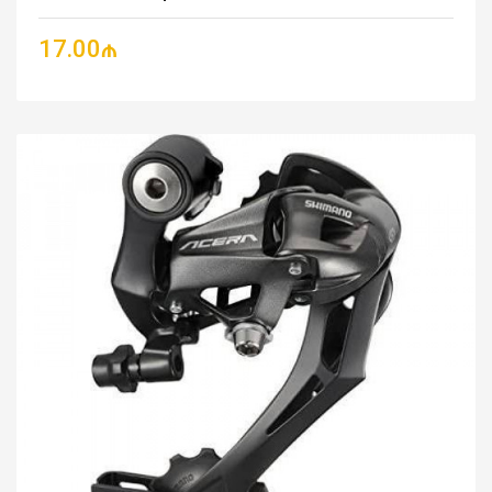
17.00₼