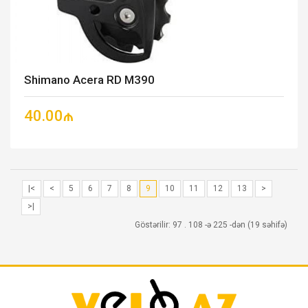
Shimano Acera RD M390
40.00₼
|<
<
5
6
7
8
9
10
11
12
13
>
>|
Göstərilir: 97 . 108 -ə 225 -dən (19 səhifə)