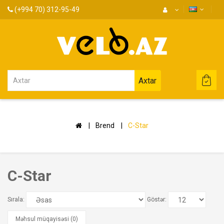
(+994 70) 312-95-49
Axtar
Brend
C-Star
C-Star
Sırala:
Göstər:
Məhsul müqayisəsi (0)