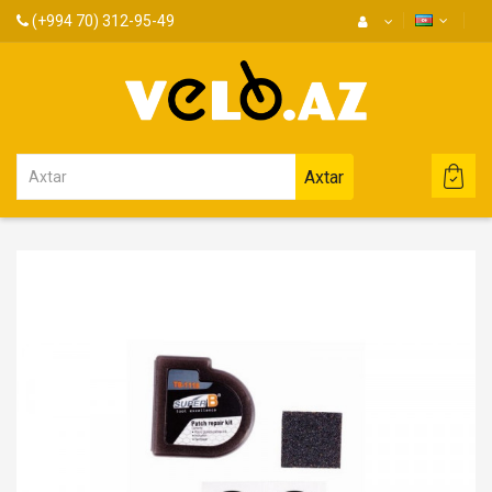
(+994 70) 312-95-49
Axtar