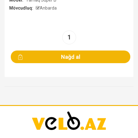
Model:
Yamaq Super B
Mövcudluq:
Anbarda