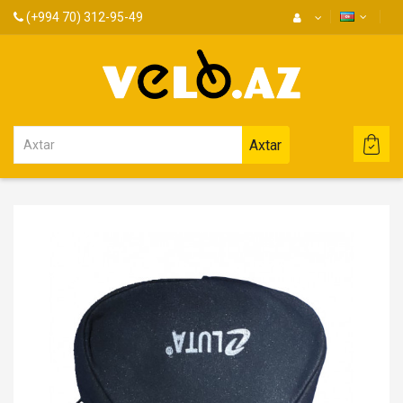
(+994 70) 312-95-49
Axtar