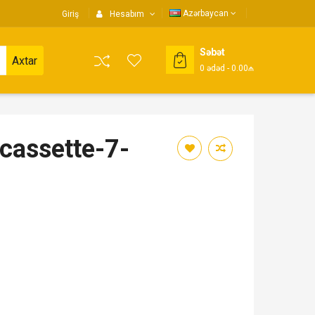
Azərbaycan
Giriş
Hesabım
Səbət
Axtar
0
ədəd
- 0.00₼
cassette-7-