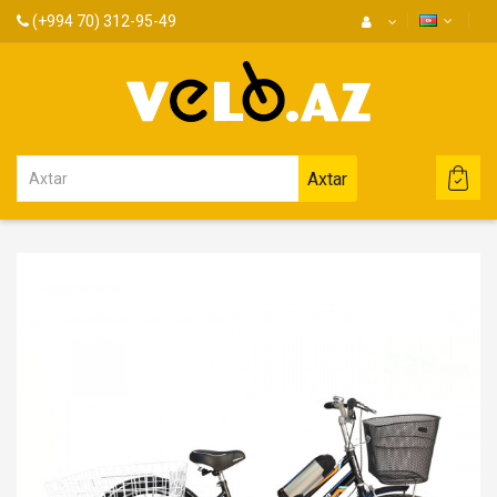
(+994 70) 312-95-49
Axtar